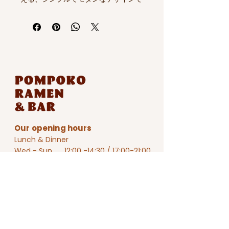
す。
Our opening hours
Lunch & Dinner
Wed - Sun 12:00 -14:30 / 17:00-21:00
​Shop Address :
14-20 Eva Street,
Coorparoo QLD 4151
Phone :
0494 644 729
Email:
hello@pompokoramen.com.au