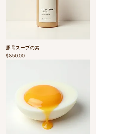
豚骨スープの素
Price
$850.00