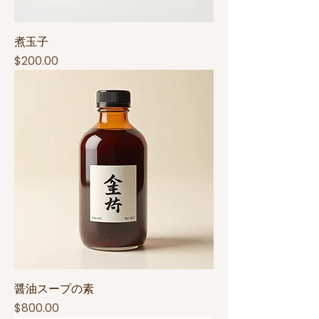
煮玉子
Price
$200.00
醤油スープの素
Price
$800.00